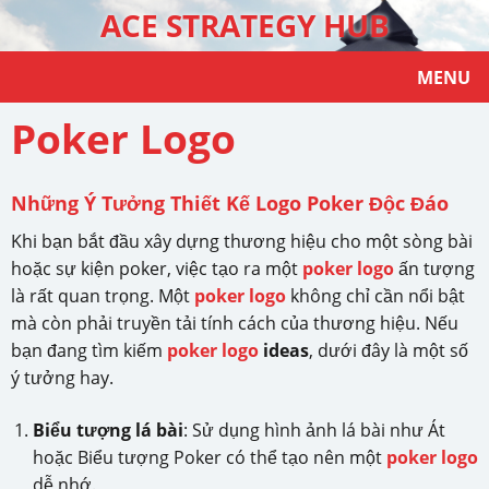
ACE STRATEGY HUB
MENU
Poker Logo
Những Ý Tưởng Thiết Kế Logo Poker Độc Đáo
Khi bạn bắt đầu xây dựng thương hiệu cho một sòng bài
hoặc sự kiện poker, việc tạo ra một
poker logo
ấn tượng
là rất quan trọng. Một
poker logo
không chỉ cần nổi bật
mà còn phải truyền tải tính cách của thương hiệu. Nếu
bạn đang tìm kiếm
poker logo
ideas
, dưới đây là một số
ý tưởng hay.
Biểu tượng lá bài
: Sử dụng hình ảnh lá bài như Át
hoặc Biểu tượng Poker có thể tạo nên một
poker logo
dễ nhớ.