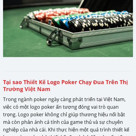
Tại sao Thiết Kế Logo Poker Chạy Đua Trên Thị
Trường Việt Nam
Trong ngành poker ngày càng phát triển tại Việt Nam,
việc có một logo poker ấn tượng đóng vai trò quan
trọng. Logo poker không chỉ giúp thương hiệu nổi bật
mà còn phản ánh cá tính của game thủ và sự chuyên
nghiệp của nhà cái. Khi thực hiện một quá trình thiết kế