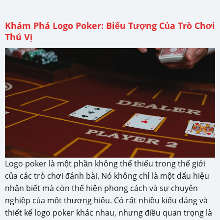
Khám Phá Logo Poker: Biểu Tượng Của Trò Chơi
Thú Vị
Logo poker là một phần không thể thiếu trong thế giới
của các trò chơi đánh bài. Nó không chỉ là một dấu hiệu
nhận biết mà còn thể hiện phong cách và sự chuyên
nghiệp của một thương hiệu. Có rất nhiều kiểu dáng và
thiết kế logo poker khác nhau, nhưng điều quan trọng là